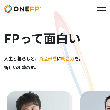
FPって面白い
人生と暮らしと、
資産形成
に
総合力
を。
新しい相談の形。